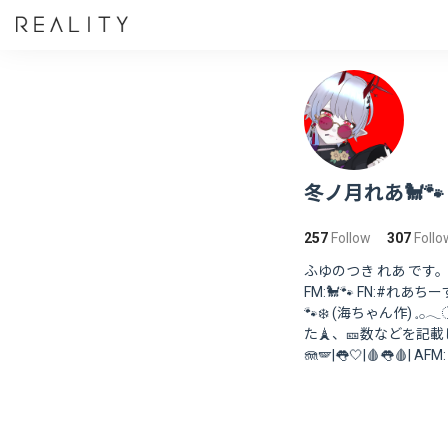
冬ノ月れあ🐩🐾
257
Follow
307
Follo
ふゆのつき れあ です
FM:🐩🐾 FN:#れあちーず 配
🐾❄️ (海ちゃん作) 𓈒𓂂
た🗼、🎫数などを記載しており
🪼🪽|👅🤍|🩸👅🩸