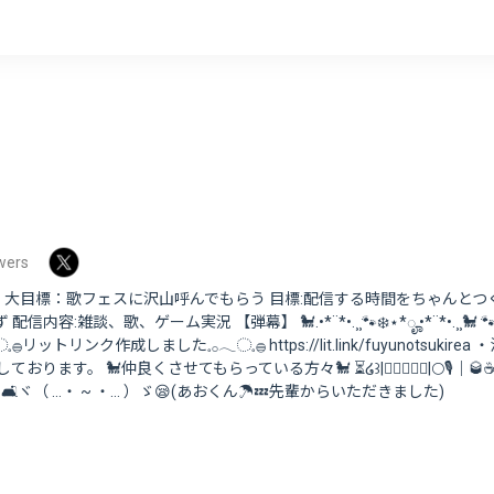
wers
。 大目標：歌フェスに沢山呼んでもらう 目標:配信する時間をちゃんとつく
信内容:雑談、歌、ゲーム実況 【弾幕】 🐩.•*¨*•.¸¸🐾❄️⋆*ೄ.•*¨*•.¸¸🐩 🐾❄️.•*¨*
◌𓈒𓐍リットリンク作成しました𓈒𓂂𓂃◌𓈒𓐍 https://lit.link/fuyunotsu
ます。 🐩仲良くさせてもらっている方々🐩 ⏳໒꒱|❤️‍🔥🐺🥂💥|🌕🎙｜🥃☕️🦝｜#
| AFM: 🛋ヾ（ …・ ~ ・… ）ゞ😪(あおくん☂️💤先輩からいただきました)