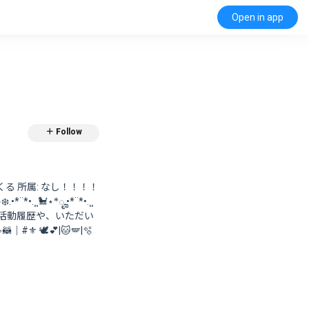
Open in app
＋ Follow
る 所属: なし！！！！
•.¸¸🐩⋆*ೄ.•*¨*•.¸¸
kirea ・活動履歴や、いただい
⚜️ 🕊️💕|🐱🪽|🫧