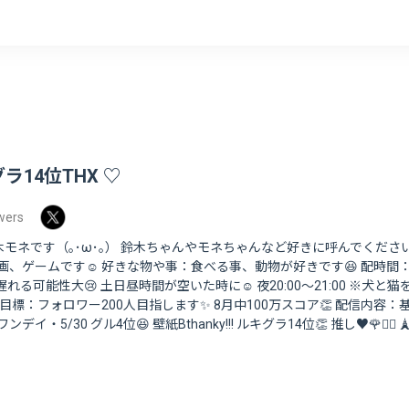
ラ14位THX ♡
wers
鈴木モネです（｡･ω･｡） 鈴木ちゃんやモネちゃんなど好きに呼んでください((o(
、ゲームです☺️ 好きな物や事：食べる事、動物が好きです😆 配時間
0:30遅れる可能性大😢 土日昼時間が空いた時に☺️ 夜20:00～21:00 ※
標：フォロワー200人目指します✨️ 8月中100万スコア👏 配信内容：基本
ンデイ・5/30 グル4位😆 壁紙Bthanky!!! ルキグラ14位👏 推し♥🌹🧚‍♂️ 