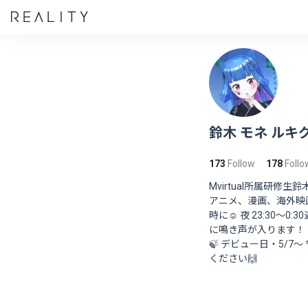
鈴木 モネ ルキグ
173
Follow
178
Follo
Mvirtual所属研修生
アニメ、漫画、海外映画
時に☺️ 夜 23:30〜
に鳴き声が入ります！ 目
🍃 デビュー日・5/7～ ワ
ください🙌