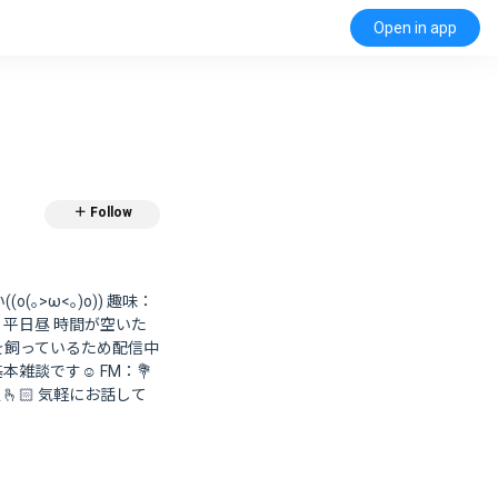
Open in app
＋ Follow
｡>ω<｡)o)) 趣味：
：平日昼 時間が空いた
犬と猫を飼っているため配信中
雑談です☺️ FM：💐
🗼🫰🏻‪ 気軽にお話して