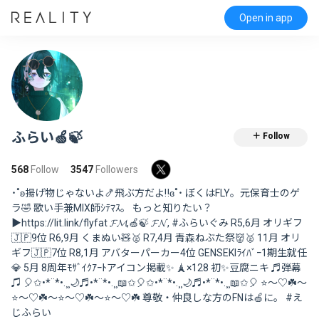
Open in app
ふらい🍏🍃
＋ Follow
568
Follow
3547
Followers
˙˚ʚ揚げ物じゃないよ🍤飛ぶ方だよ‼️ɞ˚˙ ぼくはFLY。元保育士のゲ
ラ🤣 歌い手兼MIX師ｼﾃﾏｽ。 もっと知りたい？
▶︎https://lit.link/flyfat 𝓕𝓜,🍏🍃 𝓕𝓝, #ふらいぐみ R5,6月 オリギフ
🇯🇵9位 R6,9月 くまぬい🧸🥈 R7,4月 青森ねぶた祭👹🥈 11月 オリ
ギフ🇯🇵7位 R8,1月 アバターパーカー4位 GENSEKIﾗｲﾊﾞｰ1期生就任
💎 5月 8周年ﾓｻﾞｲｸｱｰﾄアイコン掲載✨️ 🗼×128 初✨豆腐ニキ ♬弾幕
♫ 🎈✩•*¨*•.¸¸🌙♬•*¨*•.¸¸📖✩🎈✩•*¨*•.¸¸🌙♬•*¨*•.¸¸📖✩🎈 ⭐️〜♡☘️〜
⭐️〜♡☘️〜⭐️〜♡☘️～⭐️～♡☘️ 尊敬・仲良しな方のFNは🍏に。 #え
じふらい