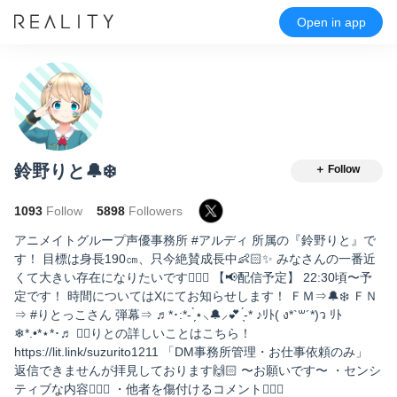
Open in app
鈴野りと🔔❄️
＋ Follow
1093
Follow
5898
Followers
アニメイトグループ声優事務所 #アルディ 所属の『鈴野りと』で
す！ 目標は身長190㎝、只今絶賛成長中👶🏻✨ みなさんの一番近
くて大きい存在になりたいです✊🏻🔥 【📢配信予定】 22:30頃〜予
定です！ 時間についてはXにてお知らせします！ ＦＭ⇒🔔❄️ ＦＮ
⇒ #りとっこさん 弾幕⇒ ♬*･:*- ̗̀⋆⸜🔔⸝💕 ̖́-* ♪ﾘﾄ( ง*`꒳´*)ว ﾘﾄ
❄*.•*⋆*･♬ 👇🏻りとの詳しいことはこちら！
https://lit.link/suzurito1211 「DM事務所管理・お仕事依頼のみ」
返信できませんが拝見しております🙌🏻 〜お願いです〜 ・センシ
ティブな内容🙅🏻‍♂️ ・他者を傷付けるコメント🙅🏻‍♂️