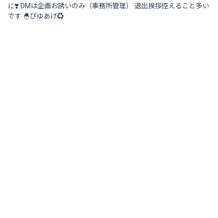
に❣️ DMは企画お誘いのみ（事務所管理） 退出挨拶控えること多い
です 🐣ぴゆあげ‪♻️