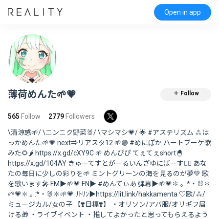
Open in app
薄荷めんた🌱💗
＋ Follow
565
Follow
2779
Followers
\清涼感🌱/ \ニンニク野菜🐰/ \マシマシ💗/ 🌟 #アステリズム ⁂は
っかめんた🌱💗 next⇒リアスタ12 🌱🟣 #めにぽか ハートブーケ歌
みた🌻🌶 https://x.gd/cXY9C 🌱 めんぴぴ てぇてぇshort🐣
https://x.gd/104AY きゅーてすとがーるいんざゆにばーす❤️‍🔥 あな
たの毎日に少しの彩りを🌱 ミントグリーンの海を見るのが夢💚 歌
を歌います🎤 FM▶︎🌱💗 FN▶︎ #めんてぃあ 弾幕▶︎🌱💗✽.｡.:*・🐰✽
🌱💗✽.｡.:*・🐰✽🌱💗 ﾘﾄﾘﾝ▶︎https://lit.link/hakkamenta ♡歌/⁂/
ミュージカル/女の子 【❣️目標❣️】 ・オリソン/アバ服/オリギフ届
ける🎁 ・ライブイベント ・推してよかったと思ってもらえるよう