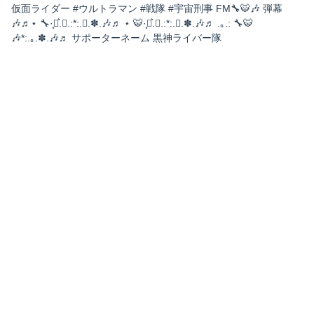
仮面ライダー #ウルトラマン #戦隊 #宇宙刑事 FM🔧🐯🎶 弾幕
🎶♬⋆‎ 🔧·̩͙‪⋆͛.｡.:*:.｡.✽.🎶♬ ⋆ 🐯·̩͙‪⋆͛.｡.:*:.｡.✽.🎶♬ .｡.: 🔧🐯
🎶*:.｡.✽.🎶♬ サポーターネーム 黒神ライバー隊