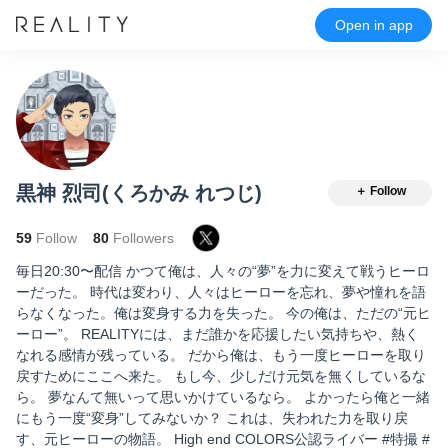
Open in app
黒神 烈司(くろかみ れつじ)
＋ Follow
59
Follow
80
Followers
毎日20:30〜配信 かつて俺は、人々の“夢”を力に変えて戦うヒーロ
ーだった。 時代は変わり、人々はヒーローを忘れ、夢や憧れを語
らなくなった。俺は変身する力を失った。 今の俺は、ただの“元ヒ
ーロー”。 REALITYには、まだ誰かを応援したい気持ちや、熱く
なれる感情が残っている。 だから俺は、もう一度ヒーローを取り
戻すためにここへ来た。 もし今、少しだけ元気を無くしているな
ら。 夢なんて無いって思いかけているなら。 よかったら俺と一緒
にもう一度“変身”してみないか？ これは、失われた力を取り戻
す、元ヒーローの物語。 High end COLORS公認ライバー #特撮 #