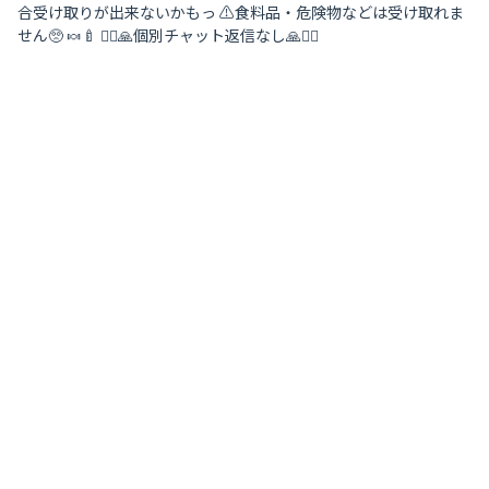
合受け取りが出来ないかもっ ⚠️食料品・危険物などは受け取れま
せん🥺 🍬🍼 🙇‍♀️🙏個別チャット返信なし🙏🙇‍♀️