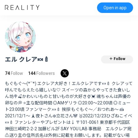
Open in app
エル クレア🍬🍼
＋ Follow
74
Follow
144
Followers
もぐもぐ～(*´`*) エクレア大好き！エルクレアです🍬🍼 クレアって
呼んでもらえたら嬉しいな🤍 スイーツの森からやってきた食いし
ん坊🍭🍒かわいいものと甘いものが大好き🍨💓 魂ちゃんは声優の
卵なの💭 ⭐️主な配信時間 ◎AMゲリラ ◎20:00〜22:00頃 ◎ミュー
ト23:00頃 ファンマーク:🍬🍼 挨拶:もぐもぐ～／おつれあ～ 🍰
2021/12/1〜 🗼夜トさん❄️立花さん🐼 🥈2022/12/23ひざねこイベ
🍬🍼 ファンレターやプレゼントは↓ 〒101-0061 東京都千代田区
神田三崎町2-2-2 加藤ビル2F SAY YOU LAB 事務局 エルクレア宛
⚠️送り主の住所氏名は外側に記載をお願いします。記載がない場