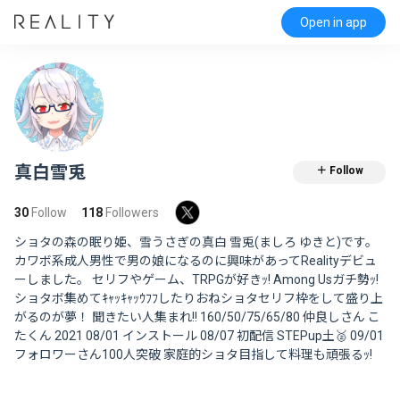
Open in app
真白雪兎
＋ Follow
30
Follow
118
Followers
ショタの森の眠り姫、雪うさぎの真白 雪兎(ましろ ゆきと)です。
カワボ系成人男性で男の娘になるのに興味があってRealityデビュ
ーしました。 セリフやゲーム、TRPGが好きｯ! Among Usガチ勢ｯ!
ショタボ集めてｷｬｯｷｬｯｳﾌﾌしたりおねショタセリフ枠をして盛り上
がるのが夢！ 聞きたい人集まれ!! 160/50/75/65/80 仲良しさん こ
たくん 2021 08/01 インストール 08/07 初配信 STEPup土🥈 09/01
フォロワーさん100人突破 家庭的ショタ目指して料理も頑張るｯ!