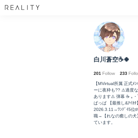
白川蒼空☕️🍀
201
Follow
233
Foll
【MVirtual所属 
ーに夜枠も?? ⚠️過
あります⚠️ 弾幕 ☕️ ｡・
ぱっぱ 【最推し&ｱｲｶﾀ】
2026.3.11→ﾜﾝﾃﾞｲ5位t
職→【れなの癒しの犬
ています。