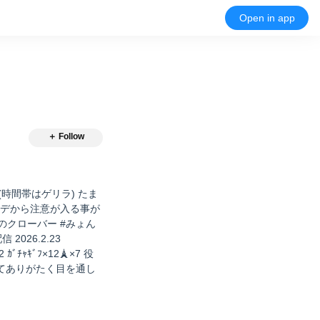
Open in app
＋ Follow
。(時間帯はゲリラ) たま
モデから注意が入る事が
 #みおのクローバー #みょん
 2026.2.23
 ｶﾞﾁｬｷﾞﾌ×12🗼×7 役
てありがたく目を通し