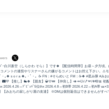
owers
正式ﾒﾝﾊﾞｰ白川蒼空（しらかわ そら）】です🍀 【配信時間帯】お昼～夕方頃
度なコメントの連投やリスナーさんの嫌がるコメントはお控え下さい。⚠️
ﾟ・｡🍀 s o r a 🍀｡・ﾟ・。☕️ FN：#そらめいと FM：☕️🍀 #星み隊
💜 【推し】🐇🍀 【親友】🥃🩷💤 【仲良し】🥑🥕🐱/🍤🪽/❄🎼🎀 初配信
hx 2026.4.26→ﾃﾞﾋﾞｭﾊﾟ5位thx 2026.4.8→初B帯 2026.4.22→初A帯 🎫×32
】【みおちの寂しがり屋の友達】 ※DMは個別返信はできませんがすべ