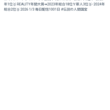
年1位🥇 REALITY年間大賞➜2023年総合18位🏅新人3位🥉･2024年
総合2位🥈 2026 1/3 毎日配信1001日 #伝説の人間国宝