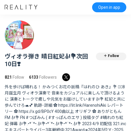
Open in app
ヴィオラ弾き 晴日紅妃🎻💐次回
＋ Follow
10日❣️
821
Follow
6133
Followers
外を歩けば晴れる！ かみつくお花の妖精『はれのひ あき』💐 ❤️‍🔥8
月誕生月 ︎ヴィオラ演奏で 音楽をカジュアルに楽しんで頂けるよう
に 演奏とトークで癒しや元気をお届けしています🎻💐 紅妃と共に
歩んでけろ🐢💕 軌跡･詳細︎︎ ✿ https://lit.link/HarenohiAki レパート
リー ︎✿ https://x.gd/BP0cY 400曲以上 オリギフ︎ ✿ ありがともん
FM 🎻💐 FN #つぼみん ( #すっぽんのエサ ) 投稿タグ #晴れのち紅
妃 弾幕 🎻💐.•*¨*•.🎻💐•*¨*•.🎻💐•*¨*•.🎻💐 2023 4/9 初配信 321.inc
エキスパートライバー3年継続中 321Award➜2024年5位🏅･2025