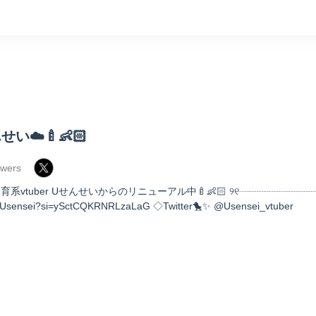
い☁️🍼👶🏻
owers
系vtuber Uせんせいからのリニューアル中🍼👶🏻 ୨୧┈┈┈┈┈┈┈┈┈
/@Usensei?si=ySctCQKRNRLzaLaG ◇Twitter🐤✨ @Usensei_vtuber