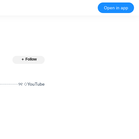
Open in app
＋ Follow
┈┈┈୨୧ ◇YouTube